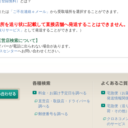
（登録無料）
とは？
または
「ご不在連絡ｅメール」
から受取場所を選択することができます。
所を送り状に記載して直接店舗へ発送することはできません。
取りサービス」
として発送することができます。）
直営店検索について】
バーが電話に出られない場合があります。
スセンター
へお問い合わせください。
料金・お届け予定日を調べる
宅急便（お
発送情報関
直営店・取扱店・ドライバーを
宅急便（送
調べる
荷・その他
郵便番号を調べる
クロネコメ
のサービス