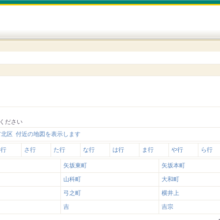
ください
市北区 付近の地図を表示します
か行
さ行
た行
な行
は行
ま行
や行
ら行
矢坂東町
矢坂本町
山科町
大和町
弓之町
横井上
吉
吉宗