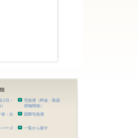
届け日・
宅急便（料金・取扱
係）
荷物関係）
り状・出
国際宅急便
）
ンバーズ
一覧から探す