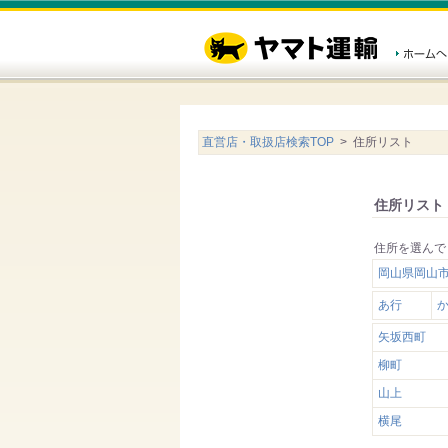
直営店・取扱店検索TOP
> 住所リスト
住所リスト
住所を選んで
岡山県岡山
あ行
矢坂西町
柳町
山上
横尾