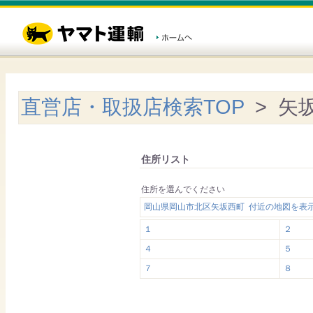
直営店・取扱店検索TOP
> 矢
住所リスト
住所を選んでください
岡山県岡山市北区矢坂西町 付近の地図を表
１
２
４
５
７
８