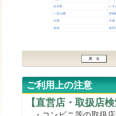
出石町
いず
一宮山崎
伊福
今岡
今保
岩井
岩井
ご利用上の注意
【直営店・取扱店検
・コンビニ等の取扱店