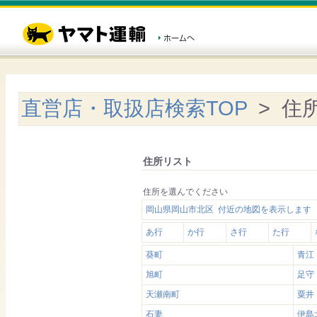
直営店・取扱店検索TOP
> 住
住所リスト
住所を選んでください
岡山県岡山市北区 付近の地図を表示します
あ行
か行
さ行
た行
葵町
青江
旭町
足守
天瀬南町
粟井
石妻
伊島