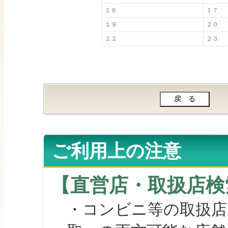
１６
１７
１９
２０
２２
２３
ご利用上の注意
【直営店・取扱店検
・コンビニ等の取扱店