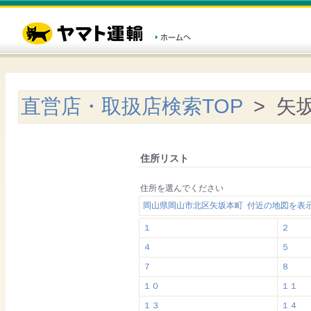
直営店・取扱店検索TOP
> 矢
住所リスト
住所を選んでください
岡山県岡山市北区矢坂本町 付近の地図を表
１
２
４
５
７
８
１０
１１
１３
１４