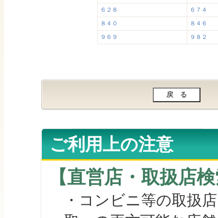
６２８
６７４
８４０
８４６
９６９
９８２
ご利用上の注意
【直営店・取扱店検
・コンビニ等の取扱店