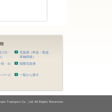
届け日・
宅急便（料金・取扱
係）
荷物関係）
り状・出
国際宅急便
）
ンバーズ
一覧から探す
ato Transport Co., Ltd. All Rights Reserved.