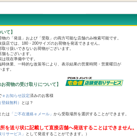
ついて】
物の「発送」および「受取」の両方可能な店舗のみ検索可能です。
店では、180・200サイズのお荷物を発送できません。
取り扱いできないお荷物がございます。
舗もございます。
は現在準備中です。
時休業、一時的な改装等により、表示結果の営業時間・営業曜日が
います。
のお荷物の受け取りについて】
で
ｅお知らせ設定
済みのお客様
（登録無料）
とは？
または
「ご不在連絡ｅメール」
から受取場所を選択することができます。
所を送り状に記載して直接店舗へ発送することはできません。
取りサービス」
として発送することができます。）