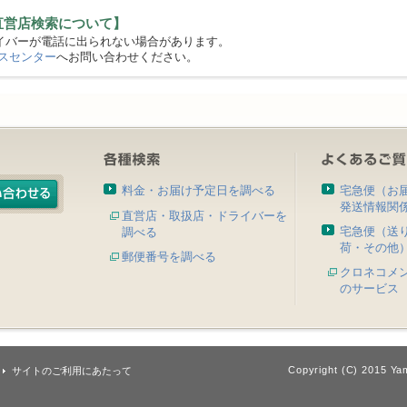
直営店検索について】
バーが電話に出られない場合があります。
スセンター
へお問い合わせください。
料金・お届け予定日を調べる
宅急便（お
発送情報関
直営店・取扱店・ドライバーを
宅急便（送
調べる
荷・その他
郵便番号を調べる
クロネコメ
のサービス
Copyright (C) 2015 Yam
サイトのご利用にあたって