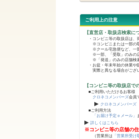
ご利用上の注意
【直営店・取扱店検索に
・コンビニ等の取扱店は、荷
※コンビニまたは一部の取扱
※クール宅急便など、一部
※一部、「受取」のみの店
※「発送」のみの店舗検索
・お盆・年末年始の休業や臨
実際と異なる場合がござ
【コンビニ等の取扱店で
■ご利用いただけるお客様
クロネコメンバーズ
会員
▶
クロネコメンバーズ
■ご利用方法
「お届け予定ｅメール」
▶
詳しくはこちら
※コンビニ等の店舗の住
（営業所は
「営業所受け