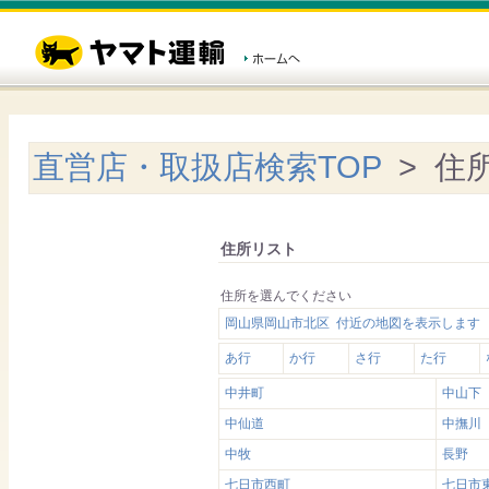
直営店・取扱店検索TOP
> 住
住所リスト
住所を選んでください
岡山県岡山市北区 付近の地図を表示します
あ行
か行
さ行
た行
中井町
中山下
中仙道
中撫川
中牧
長野
七日市西町
七日市