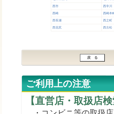
西市
西辛川
西崎
西崎本
西長瀬
西之町
西花尻
西古松
ご利用上の注意
【直営店・取扱店検
・コンビニ等の取扱店