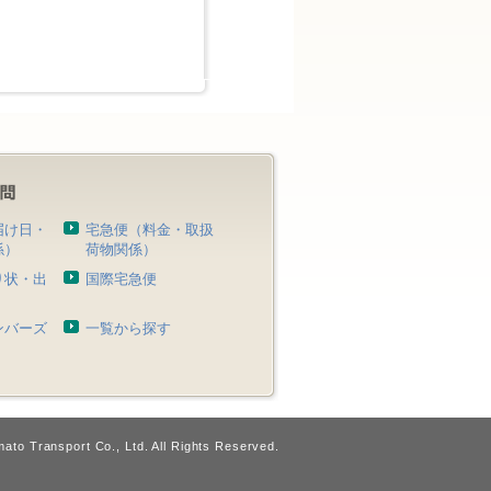
届け日・
宅急便（料金・取扱
係）
荷物関係）
り状・出
国際宅急便
）
ンバーズ
一覧から探す
ato Transport Co., Ltd. All Rights Reserved.