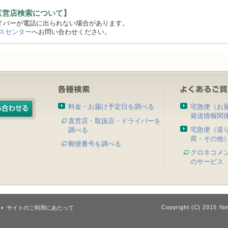
直営店検索について】
バーが電話に出られない場合があります。
スセンター
へお問い合わせください。
料金・お届け予定日を調べる
宅急便（お
発送情報関
直営店・取扱店・ドライバーを
宅急便（送
調べる
荷・その他
郵便番号を調べる
クロネコメ
のサービス
Copyright (C) 2015 Yam
サイトのご利用にあたって