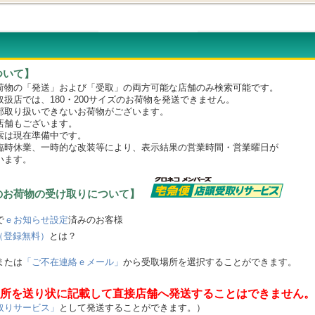
ついて】
物の「発送」および「受取」の両方可能な店舗のみ検索可能です。
店では、180・200サイズのお荷物を発送できません。
取り扱いできないお荷物がございます。
舗もございます。
は現在準備中です。
時休業、一時的な改装等により、表示結果の営業時間・営業曜日が
います。
のお荷物の受け取りについて】
で
ｅお知らせ設定
済みのお客様
（登録無料）
とは？
または
「ご不在連絡ｅメール」
から受取場所を選択することができます。
所を送り状に記載して直接店舗へ発送することはできません。
取りサービス」
として発送することができます。）