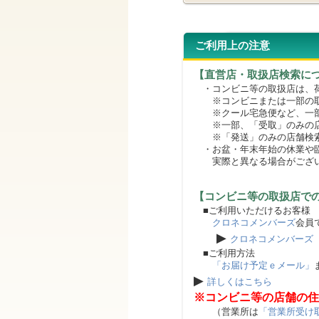
ご利用上の注意
【直営店・取扱店検索に
・コンビニ等の取扱店は、荷
※コンビニまたは一部の取扱
※クール宅急便など、一部
※一部、「受取」のみの店
※「発送」のみの店舗検索
・お盆・年末年始の休業や臨
実際と異なる場合がござ
【コンビニ等の取扱店で
■ご利用いただけるお客様
クロネコメンバーズ
会員
▶
クロネコメンバーズ
■ご利用方法
「お届け予定ｅメール」
▶
詳しくはこちら
※コンビニ等の店舗の住
（営業所は
「営業所受け