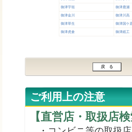
御津宇垣
御津鹿瀬
御津金川
御津川高
御津草生
御津国ケ
御津虎倉
御津紙工
ご利用上の注意
【直営店・取扱店検
・コンビニ等の取扱店