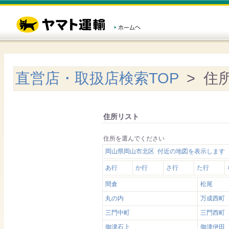
直営店・取扱店検索TOP
> 住
住所リスト
住所を選んでください
岡山県岡山市北区 付近の地図を表示します
あ行
か行
さ行
た行
間倉
松尾
丸の内
万成西町
三門中町
三門西町
御津石上
御津伊田