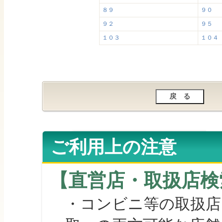
８９
９０
９２
９５
１０３
１０４
ご利用上の注意
【直営店・取扱店検
・コンビニ等の取扱店