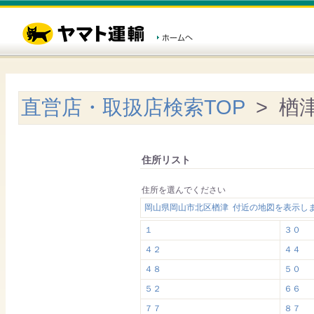
直営店・取扱店検索TOP
> 楢
住所リスト
住所を選んでください
岡山県岡山市北区楢津 付近の地図を表示し
１
３０
４２
４４
４８
５０
５２
６６
７７
８７