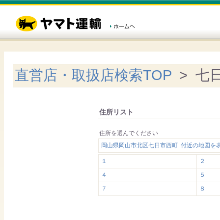
直営店・取扱店検索TOP
> 七
住所リスト
住所を選んでください
岡山県岡山市北区七日市西町 付近の地図を
１
２
４
５
７
８