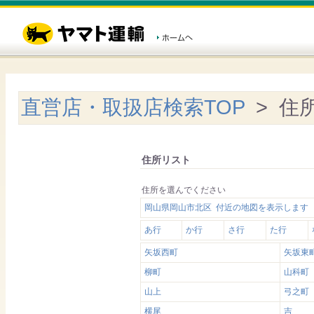
直営店・取扱店検索TOP
> 住
住所リスト
住所を選んでください
岡山県岡山市北区 付近の地図を表示します
あ行
か行
さ行
た行
矢坂西町
矢坂東
柳町
山科町
山上
弓之町
横尾
吉