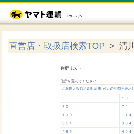
直営店・取扱店検索TOP
> 清
住所リスト
住所を選んでください
北海道天塩郡遠別町清川 付近の地図を表示
３
１３
７０
７４
１３０
１７４
３５４
３８４
４５５
４９４