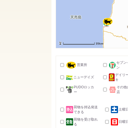
35km
セブン
営業所
ン
デイリ
ニューデイズ
キ
PUDOロッカ
その他
ー
店
荷物を持込発送
土曜
できる
荷物を受け取れ
日曜
る