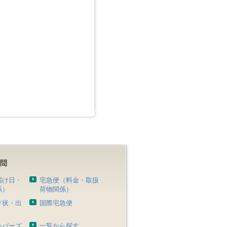
届け日・
宅急便（料金・取扱
係）
荷物関係）
り状・出
国際宅急便
）
ンバーズ
一覧から探す