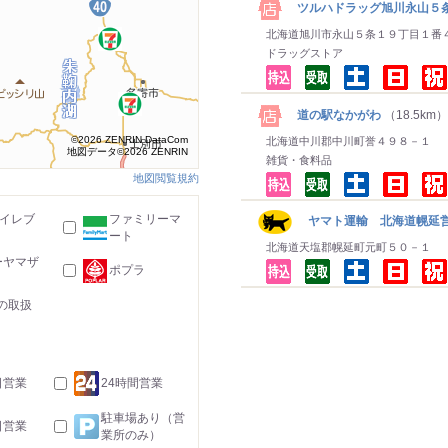
ツルハドラッグ旭川永山５
北海道旭川市永山５条１９丁目１番
ドラッグストア
道の駅なかがわ
（18.5km）
©2026 ZENRIN DataCom
北海道中川郡中川町誉４９８－１
地図データ©2026 ZENRIN
雑貨・食料品
地図閲覧規約
-イレブ
ファミリーマ
ヤマト運輸 北海道幌延営
ート
北海道天塩郡幌延町元町５０－１
ーヤマザ
ポプラ
の取扱
日営業
24時間営業
駐車場あり（営
日営業
業所のみ）