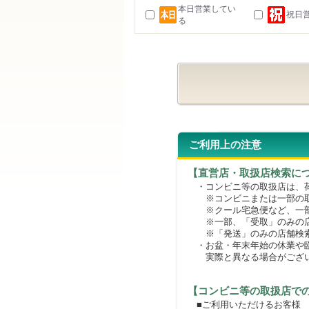
本日営業してい
祝日
る
ご利用上の注意
【直営店・取扱店検索に
・コンビニ等の取扱店は、荷
※コンビニまたは一部の取扱
※クール宅急便など、一部
※一部、「受取」のみの店
※「発送」のみの店舗検索
・お盆・年末年始の休業や臨
実際と異なる場合がござ
【コンビニ等の取扱店で
■ご利用いただけるお客様