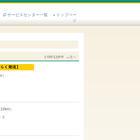
サービスセンター一覧
トップペー
ジ
1-5件/11件中 →
次へ
km）
.16km）
－３