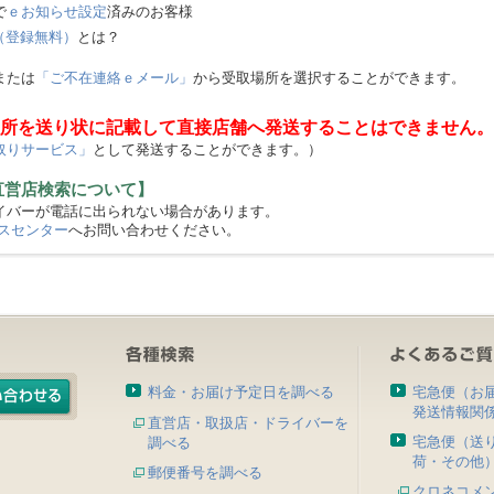
で
ｅお知らせ設定
済みのお客様
（登録無料）
とは？
または
「ご不在連絡ｅメール」
から受取場所を選択することができます。
所を送り状に記載して直接店舗へ発送することはできません。
取りサービス」
として発送することができます。）
直営店検索について】
バーが電話に出られない場合があります。
スセンター
へお問い合わせください。
料金・お届け予定日を調べる
宅急便（お
発送情報関
直営店・取扱店・ドライバーを
宅急便（送
調べる
荷・その他
郵便番号を調べる
クロネコメ