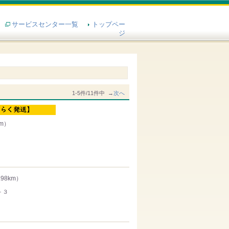
サービスセンター一覧
トップペー
ジ
1-5件/11件中 →
次へ
km）
.98km）
－３