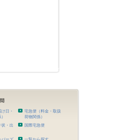
届け日・
宅急便（料金・取扱
係）
荷物関係）
り状・出
国際宅急便
）
ンバーズ
一覧から探す