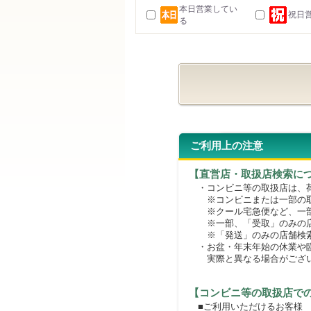
本日営業してい
祝日
る
ご利用上の注意
【直営店・取扱店検索に
・コンビニ等の取扱店は、荷
※コンビニまたは一部の取扱
※クール宅急便など、一部
※一部、「受取」のみの店
※「発送」のみの店舗検索
・お盆・年末年始の休業や臨
実際と異なる場合がござ
【コンビニ等の取扱店で
■ご利用いただけるお客様