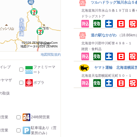
ツルハドラッグ旭川永山５
北海道旭川市永山５条１９丁目１番
ドラッグストア
道の駅なかがわ
（18.86km
©2026 ZENRIN DataCom
北海道中川郡中川町誉４９８－１
地図データ©2026 ZENRIN
雑貨・食料品
地図閲覧規約
-イレブ
ファミリーマ
ヤマト運輸 北海道幌延営
ート
北海道天塩郡幌延町元町５０－１
ーヤマザ
ポプラ
の取扱
日営業
24時間営業
駐車場あり（営
日営業
業所のみ）