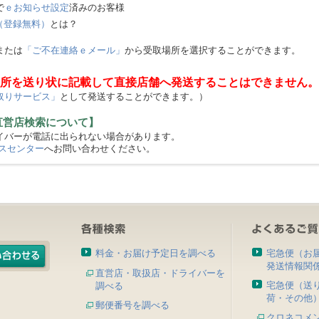
で
ｅお知らせ設定
済みのお客様
（登録無料）
とは？
または
「ご不在連絡ｅメール」
から受取場所を選択することができます。
所を送り状に記載して直接店舗へ発送することはできません。
取りサービス」
として発送することができます。）
直営店検索について】
バーが電話に出られない場合があります。
スセンター
へお問い合わせください。
料金・お届け予定日を調べる
宅急便（お
発送情報関
直営店・取扱店・ドライバーを
宅急便（送
調べる
荷・その他
郵便番号を調べる
クロネコメ