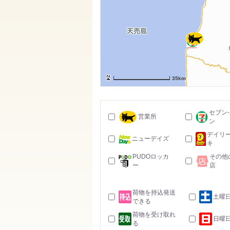
35km
セブン
営業所
ン
デイリ
ニューデイズ
キ
PUDOロッカ
その他
ー
店
荷物を持込発送
土曜
できる
荷物を受け取れ
日曜
る