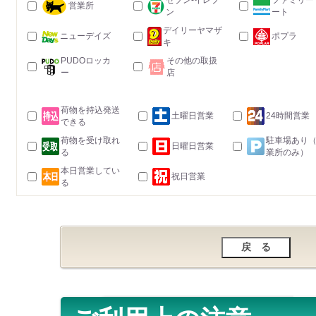
セブン-イレブ
ファミリー
営業所
ン
ート
デイリーヤマザ
ニューデイズ
ポプラ
キ
PUDOロッカ
その他の取扱
ー
店
荷物を持込発送
土曜日営業
24時間営業
できる
荷物を受け取れ
駐車場あり
日曜日営業
る
業所のみ）
本日営業してい
祝日営業
る