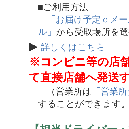
■ご利用方法
「お届け予定ｅメー
ル」
から受取場所を
▶
詳しくはこちら
※コンビニ等の店
て直接店舗へ発送
（営業所は
「営業所
することができます