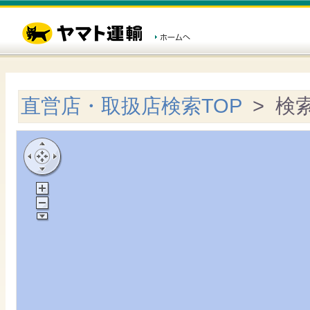
直営店・取扱店検索TOP
> 検