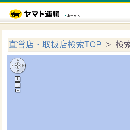
直営店・取扱店検索TOP
> 検