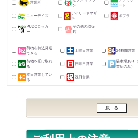
セブン-イレブ
ファミリー
営業所
ン
ート
デイリーヤマザ
ニューデイズ
ポプラ
キ
PUDOロッカ
その他の取扱
ー
店
荷物を持込発送
土曜日営業
24時間営業
できる
荷物を受け取れ
駐車場あり
日曜日営業
る
業所のみ）
本日営業してい
祝日営業
る