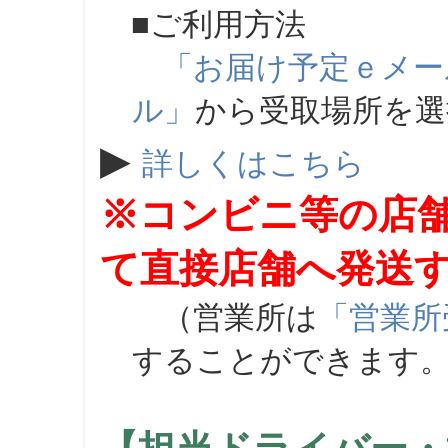
■ご利用方法
「お届け予定ｅメー
ル」
から受取場所を
▶
詳しくはこちら
※コンビニ等の店
て直接店舗へ発送
（営業所は
「営業所
することができます