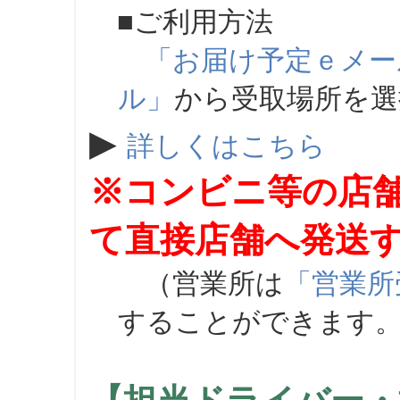
■ご利用方法
「お届け予定ｅメー
ル」
から受取場所を
▶
詳しくはこちら
※コンビニ等の店
て直接店舗へ発送
（営業所は
「営業所
することができます