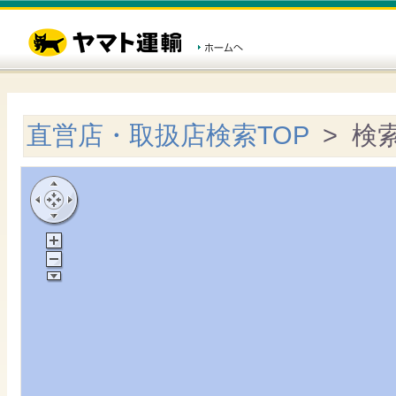
直営店・取扱店検索TOP
> 検