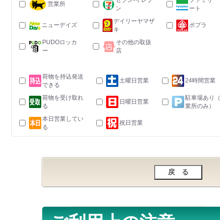
セブン-イレブ
ファミリー
営業所
ン
ート
デイリーヤマザ
ニューデイズ
ポプラ
キ
PUDOロッカ
その他の取扱
ー
店
荷物を持込発送
土曜日営業
24時間営業
できる
荷物を受け取れ
駐車場あり
日曜日営業
る
業所のみ）
本日営業してい
祝日営業
る