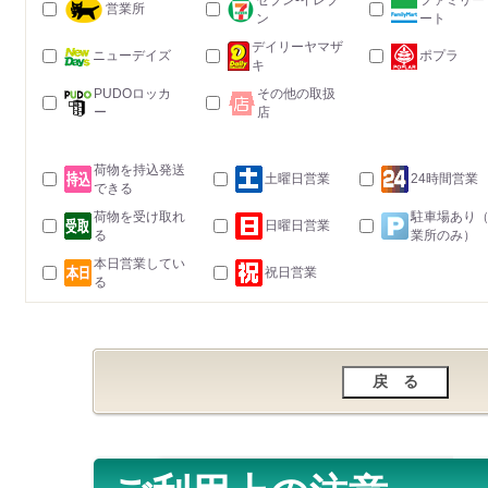
セブン-イレブ
ファミリー
営業所
ン
ート
デイリーヤマザ
ニューデイズ
ポプラ
キ
PUDOロッカ
その他の取扱
ー
店
荷物を持込発送
土曜日営業
24時間営業
できる
荷物を受け取れ
駐車場あり
日曜日営業
る
業所のみ）
本日営業してい
祝日営業
る