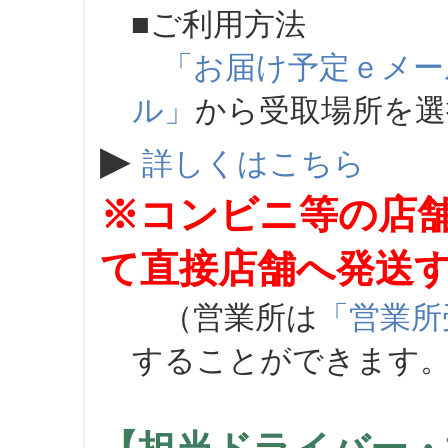
■ご利用方法
「お届け予定ｅメー
ル」
から受取場所を
▶
詳しくはこちら
※コンビニ等の店
て直接店舗へ発送
（営業所は
「営業所
することができます