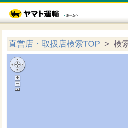
直営店・取扱店検索TOP
> 検