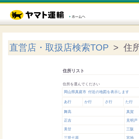
直営店・取扱店検索TOP
> 住
住所リスト
住所を選んでください
岡山県真庭市 付近の地図を表示します
あ行
か行
さ行
た行
舞高
真賀
正吉
見明戸
美甘
三阪
三世七原
宮地