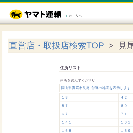
直営店・取扱店検索TOP
> 見
住所リスト
住所を選んでください
岡山県真庭市見尾 付近の地図を表示します
１８
４２
５７
６０
６７
７１
１４１
１６１
１６５
１６９