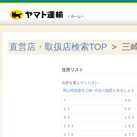
直営店・取扱店検索TOP
> 三
住所リスト
住所を選んでください
岡山県真庭市三崎 付近の地図を表示します
７
３６
５１
５６
８３
１０２
１３３
１４３
２７４
２７７