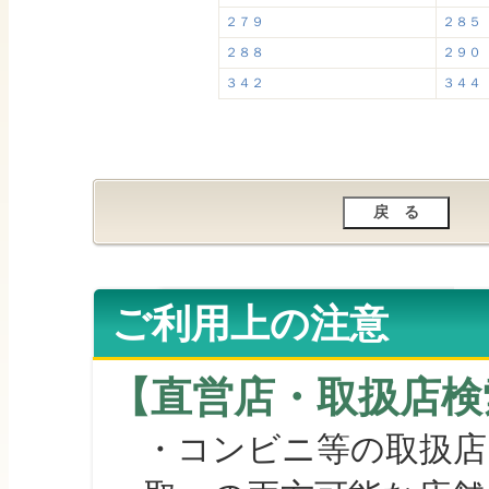
２７９
２８５
２８８
２９０
３４２
３４４
ご利用上の注意
【直営店・取扱店検
・コンビニ等の取扱店