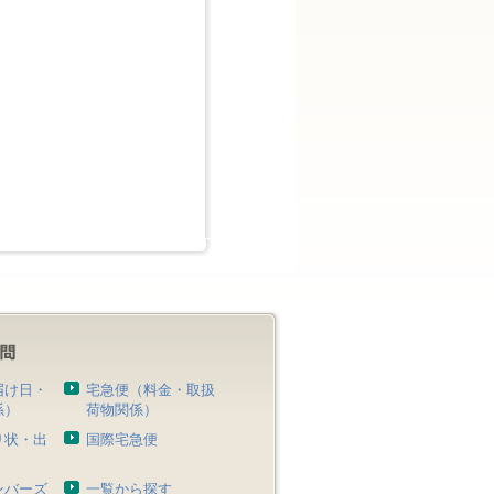
届け日・
宅急便（料金・取扱
係）
荷物関係）
り状・出
国際宅急便
）
ンバーズ
一覧から探す