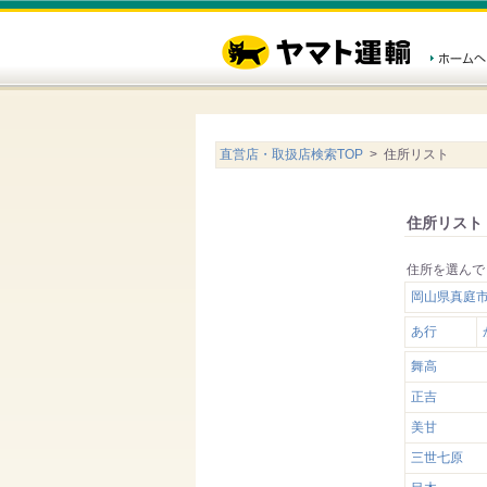
直営店・取扱店検索TOP
> 住所リスト
住所リスト
住所を選んで
岡山県真庭市
あ行
舞高
正吉
美甘
三世七原