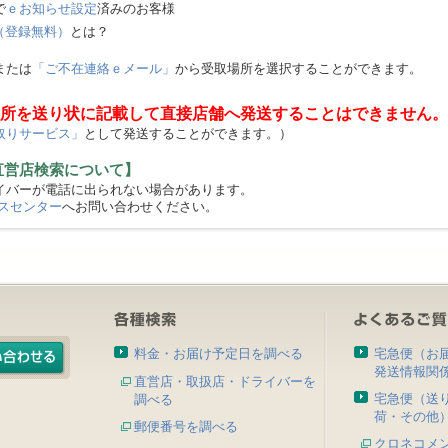
で
ｅお知らせ設定
済みのお客様
（登録無料）
とは？
または
「ご不在連絡ｅメール」
から受取場所を選択することができます。
所を送り状に記載して直接店舗へ発送することはできません。
取りサービス」
として発送することができます。）
直営店検索について】
バーが電話に出られない場合があります。
スセンター
へお問い合わせください。
料金・お届け予定日を調べる
宅急便（お
発送情報関
直営店・取扱店・ドライバーを
宅急便（送
調べる
荷・その他
郵便番号を調べる
クロネコメ