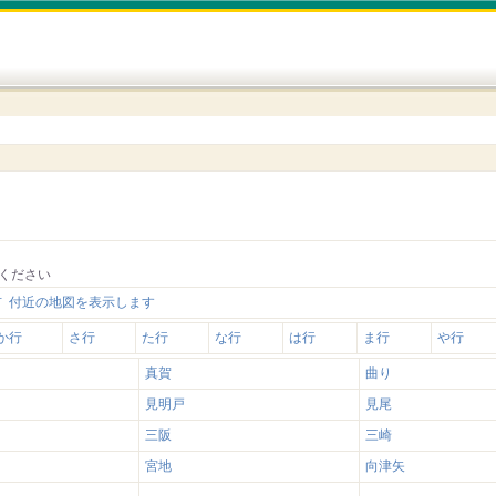
ください
 付近の地図を表示します
か行
さ行
た行
な行
は行
ま行
や行
真賀
曲り
見明戸
見尾
三阪
三崎
宮地
向津矢