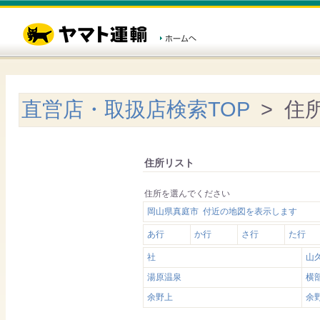
直営店・取扱店検索TOP
> 住
住所リスト
住所を選んでください
岡山県真庭市 付近の地図を表示します
あ行
か行
さ行
た行
社
山
湯原温泉
横
余野上
余