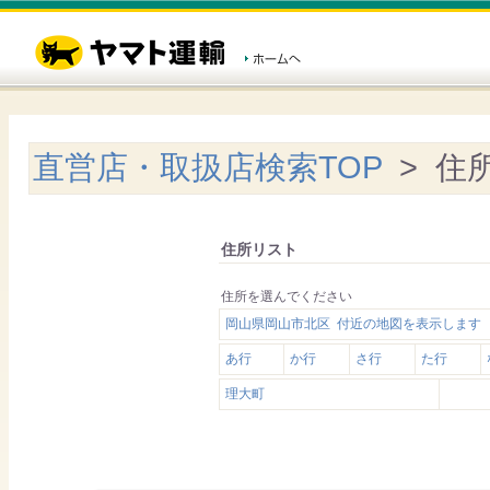
直営店・取扱店検索TOP
> 住
住所リスト
住所を選んでください
岡山県岡山市北区 付近の地図を表示します
あ行
か行
さ行
た行
理大町