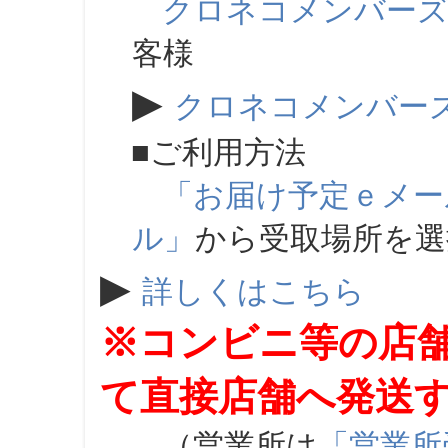
クロネコメンバー
客様
▶
クロネコメンバー
■ご利用方法
「お届け予定ｅメー
ル」
から受取場所を
▶
詳しくはこちら
※コンビニ等の店
て直接店舗へ発送
（営業所は
「営業所