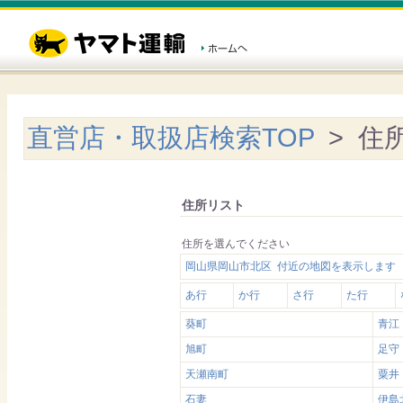
直営店・取扱店検索TOP
> 住
住所リスト
住所を選んでください
岡山県岡山市北区 付近の地図を表示します
あ行
か行
さ行
た行
葵町
青江
旭町
足守
天瀬南町
粟井
石妻
伊島