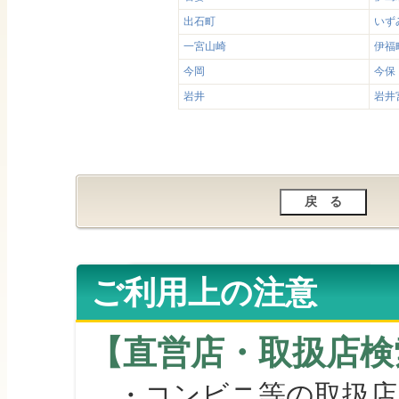
出石町
いず
一宮山崎
伊福
今岡
今保
岩井
岩井
ご利用上の注意
【直営店・取扱店検
・コンビニ等の取扱店