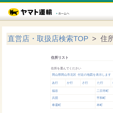
直営店・取扱店検索TOP
> 住
住所リスト
住所を選んでください
岡山県岡山市北区 付近の地図を表示します
あ行
か行
さ行
た行
福谷
二日市町
兵団
平和町
奉還町
本町