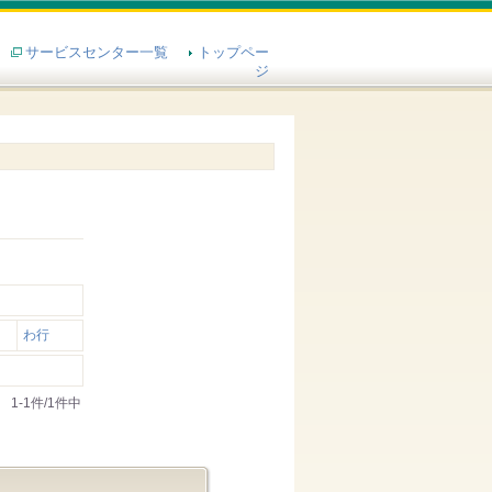
サービスセンター一覧
トップペー
ジ
わ行
1-1件/1件中