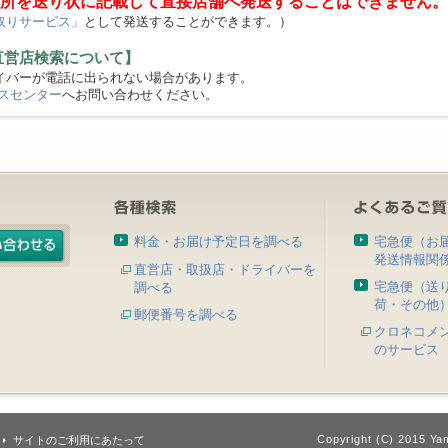
所を送り状に記載して直接店舗へ発送することはできません。
取りサービス」
として発送することができます。）
直営店検索について】
バーが電話に出られない場合があります。
スセンター
へお問い合わせください。
料金・お届け予定日を調べる
宅急便（お
発送情報関
直営店・取扱店・ドライバーを
宅急便（送
調べる
荷・その他
郵便番号を調べる
クロネコメ
のサービス
Copyright (C) 2015 Yam
サイトのご利用にあたって