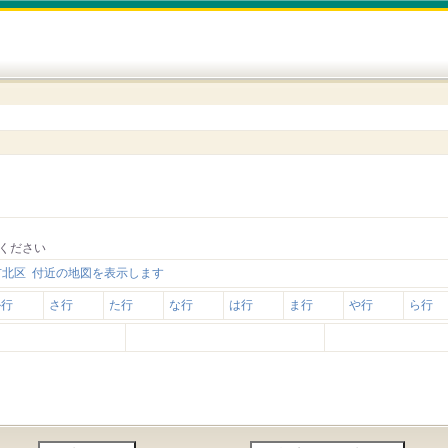
ください
市北区 付近の地図を表示します
か行
さ行
た行
な行
は行
ま行
や行
ら行