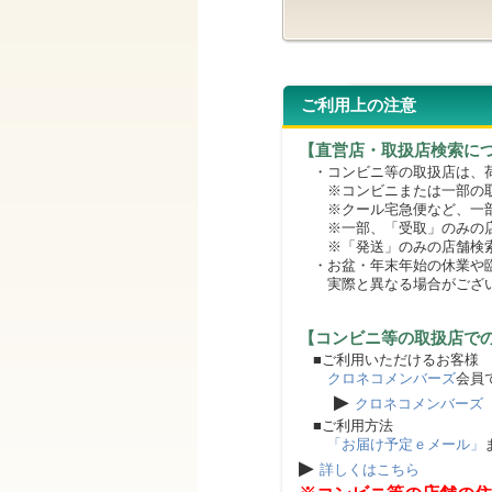
ご利用上の注意
【直営店・取扱店検索に
・コンビニ等の取扱店は、荷
※コンビニまたは一部の取扱
※クール宅急便など、一部
※一部、「受取」のみの店
※「発送」のみの店舗検索
・お盆・年末年始の休業や臨
実際と異なる場合がござ
【コンビニ等の取扱店で
■ご利用いただけるお客様
クロネコメンバーズ
会員
▶
クロネコメンバーズ
■ご利用方法
「お届け予定ｅメール」
▶
詳しくはこちら