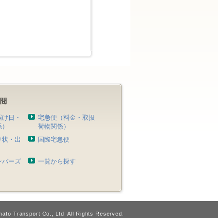
届け日・
宅急便（料金・取扱
係）
荷物関係）
り状・出
国際宅急便
）
ンバーズ
一覧から探す
ato Transport Co., Ltd. All Rights Reserved.