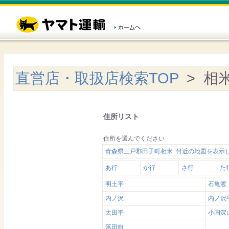
直営店・取扱店検索TOP
> 相
住所リスト
住所を選んでください
青森県三戸郡田子町相米 付近の地図を表示
あ行
か行
さ行
た
明土平
石亀渡
内ノ沢
内ノ沢
太田平
小国深
落田向