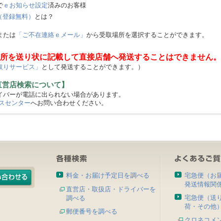
で
ｅお知らせ設定
済みのお客様
（登録無料）
とは？
または
「ご不在連絡ｅメール」
から受取場所を選択することができます。
所を送り状に記載して直接店舗へ発送することはできません。
取りサービス」
として発送することができます。）
直営店検索について】
バーが電話に出られない場合があります。
スセンター
へお問い合わせください。
料金・お届け予定日を調べる
宅急便（お
発送情報関
直営店・取扱店・ドライバーを
宅急便（送
調べる
荷・その他
郵便番号を調べる
クロネコメ