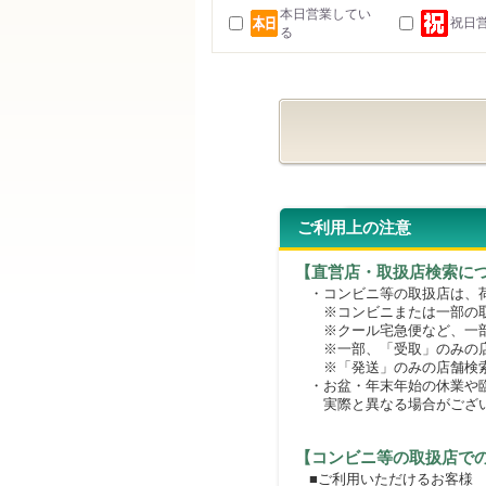
本日営業してい
祝日
る
ご利用上の注意
【直営店・取扱店検索に
・コンビニ等の取扱店は、荷
※コンビニまたは一部の取扱
※クール宅急便など、一部
※一部、「受取」のみの店
※「発送」のみの店舗検索
・お盆・年末年始の休業や臨
実際と異なる場合がござ
【コンビニ等の取扱店で
■ご利用いただけるお客様