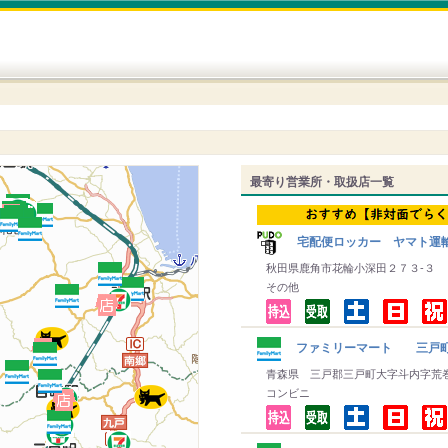
最寄り営業所・取扱店一覧
宅配便ロッカー ヤマト運輸
秋田県鹿角市花輪小深田２７３‐３
その他
ファミリーマート 三戸
青森県 三戸郡三戸町大字斗内字荒
コンビニ