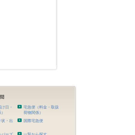
届け日・
宅急便（料金・取扱
係）
荷物関係）
り状・出
国際宅急便
）
ンバーズ
一覧から探す