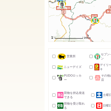
20km
セブン
営業所
ン
デイリ
ニューデイズ
キ
PUDOロッカ
その他
ー
店
荷物を持込発送
土曜
できる
荷物を受け取れ
日曜
る