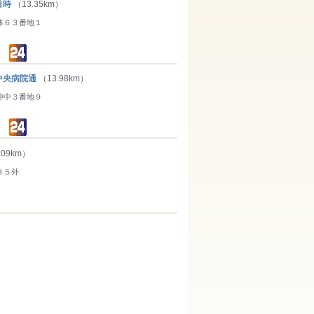
目時
（13.35km）
鉢６３番地１
央病院通
（13.98km）
沖中３番地９
.09km）
３５外