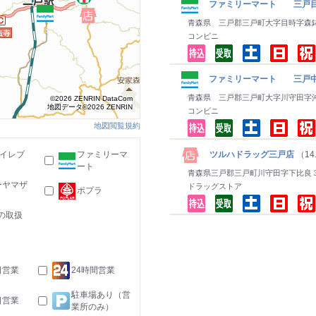
ファミリーマート 三戸
青森県 三戸郡三戸町大字目時字森
コンビニ
ファミリーマート 三戸中
青森県 三戸郡三戸町大字川守田字
©2026 ZENRIN DataCom
地図データ©2026 ZENRIN
コンビニ
地図閲覧規約
ツルハドラッグ三戸店
（14
-イレブ
ファミリーマ
ート
青森県三戸郡三戸町川守田字下比良
ーヤマザ
ドラッグストア
ポプラ
の取扱
日営業
24時間営業
駐車場あり（営
日営業
業所のみ）