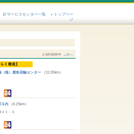
サービスセンター一覧
トップペー
ジ
1-5件/50件中 →
次へ
（株）鹿角花輪センター
（32.05km）
町斗内
（8.25km）
巻４１－３