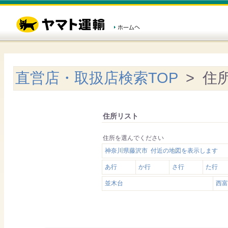
直営店・取扱店検索TOP
> 住
住所リスト
住所を選んでください
神奈川県藤沢市 付近の地図を表示します
あ行
か行
さ行
た行
並木台
西富