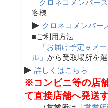
クロネコメンバー
客様
▶
クロネコメンバー
■ご利用方法
「お届け予定ｅメー
ル」
から受取場所を
▶
詳しくはこちら
※コンビニ等の店
て直接店舗へ発送
（営業所は
「営業所