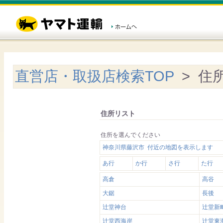
直営店・取扱店検索TOP
> 住
住所リスト
住所を選んでください
神奈川県藤沢市 付近の地図を表示します
あ行
か行
さ行
た行
高倉
高谷
大鋸
長後
辻堂神台
辻堂新
辻堂西海岸
辻堂東