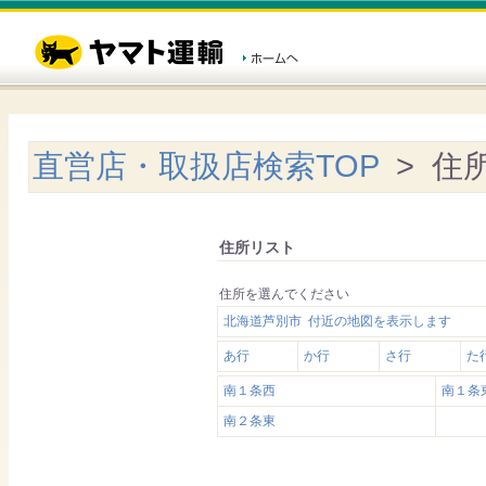
直営店・取扱店検索TOP
> 住
住所リスト
住所を選んでください
北海道芦別市 付近の地図を表示します
あ行
か行
さ行
た
南１条西
南１条
南２条東