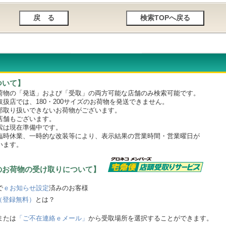
ついて】
物の「発送」および「受取」の両方可能な店舗のみ検索可能です。
店では、180・200サイズのお荷物を発送できません。
取り扱いできないお荷物がございます。
舗もございます。
は現在準備中です。
時休業、一時的な改装等により、表示結果の営業時間・営業曜日が
います。
のお荷物の受け取りについて】
で
ｅお知らせ設定
済みのお客様
（登録無料）
とは？
または
「ご不在連絡ｅメール」
から受取場所を選択することができます。