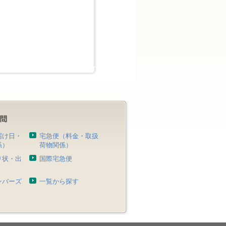
届け日・
宅急便（料金・取扱
係）
荷物関係）
り状・出
国際宅急便
）
ンバーズ
一覧から探す