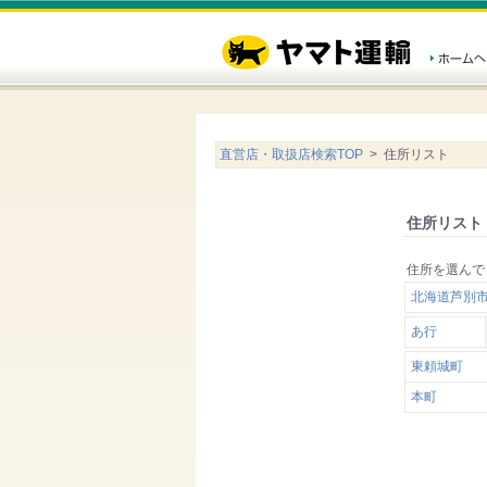
直営店・取扱店検索TOP
> 住所リスト
住所リスト
住所を選んで
北海道芦別市
あ行
東頼城町
本町