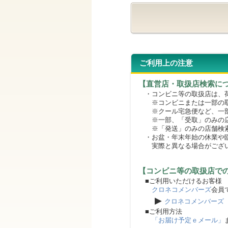
ご利用上の注意
【直営店・取扱店検索に
・コンビニ等の取扱店は、荷
※コンビニまたは一部の取扱
※クール宅急便など、一部
※一部、「受取」のみの店
※「発送」のみの店舗検索
・お盆・年末年始の休業や臨
実際と異なる場合がござ
【コンビニ等の取扱店で
■ご利用いただけるお客様
クロネコメンバーズ
会員
▶
クロネコメンバーズ
■ご利用方法
「お届け予定ｅメール」