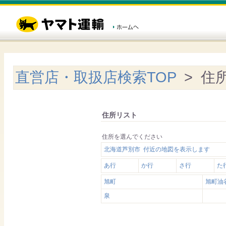
直営店・取扱店検索TOP
> 住
住所リスト
住所を選んでください
北海道芦別市 付近の地図を表示します
あ行
か行
さ行
た
旭町
旭町油
泉