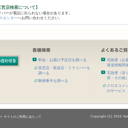
直営店検索について】
バーが電話に出られない場合があります。
スセンター
へお問い合わせください。
料金・お届け予定日を調べる
宅急便（お
発送情報関
直営店・取扱店・ドライバーを
宅急便（送
調べる
荷・その他
郵便番号を調べる
クロネコメ
のサービス
Copyright (C) 2015 Yam
サイトのご利用にあたって