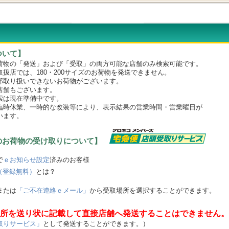
ついて】
物の「発送」および「受取」の両方可能な店舗のみ検索可能です。
店では、180・200サイズのお荷物を発送できません。
取り扱いできないお荷物がございます。
舗もございます。
は現在準備中です。
時休業、一時的な改装等により、表示結果の営業時間・営業曜日が
います。
のお荷物の受け取りについて】
で
ｅお知らせ設定
済みのお客様
（登録無料）
とは？
または
「ご不在連絡ｅメール」
から受取場所を選択することができます。
所を送り状に記載して直接店舗へ発送することはできません。
取りサービス」
として発送することができます。）