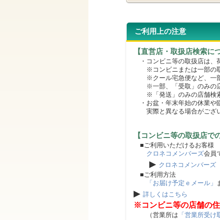
ご利用上の注意
【直営店・取扱店検索に
・コンビニ等の取扱店は、荷
※コンビニまたは一部の取扱
※クール宅急便など、一部
※一部、「受取」のみの店
※「発送」のみの店舗検索
・お盆・年末年始の休業や臨
実際と異なる場合がござ
【コンビニ等の取扱店で
■ご利用いただけるお客様
クロネコメンバーズ
会員
▶
クロネコメンバーズ
■ご利用方法
「お届け予定ｅメール」
▶
詳しくはこちら
※コンビニ等の店舗の住
（営業所は
「営業所受け