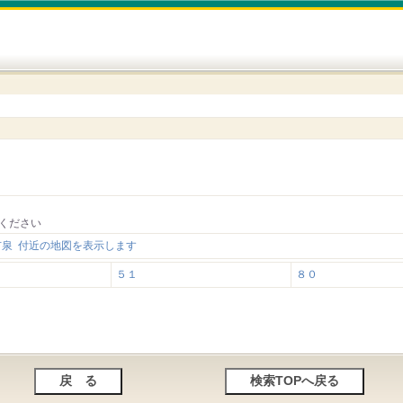
ください
市泉 付近の地図を表示します
５１
８０