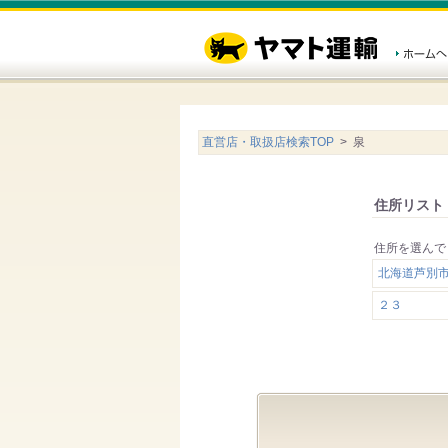
直営店・取扱店検索TOP
> 泉
住所リスト
住所を選んで
北海道芦別
２３