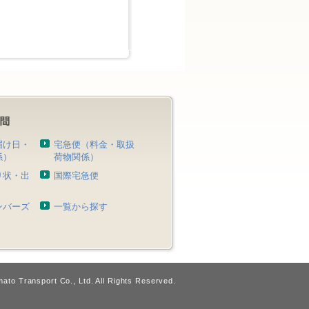
届け日・
宅急便（料金・取扱
係）
荷物関係）
り状・出
国際宅急便
）
ンバーズ
一覧から探す
ato Transport Co., Ltd. All Rights Reserved.