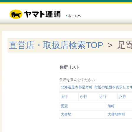
直営店・取扱店検索TOP
> 足
住所リスト
住所を選んでください
北海道足寄郡足寄町 付近の地図を表示しま
あ行
か行
さ行
た行
愛冠
旭町
大誉地
大誉地本町