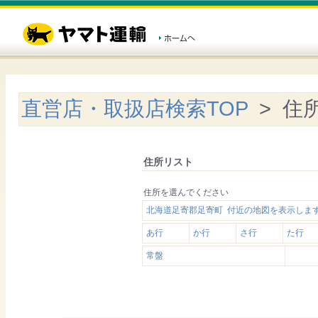
直営店・取扱店検索TOP
> 住
住所リスト
住所を選んでください
北海道足寄郡足寄町 付近の地図を表示しま
あ行
か行
さ行
た行
常盤