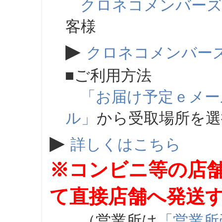
クロネコメンバー
客様
▶
クロネコメンバー
■ご利用方法
「お届け予定ｅメー
ル」
から受取場所を
▶
詳しくはこちら
※コンビニ等の店
て直接店舗へ発送
（営業所は
「営業所