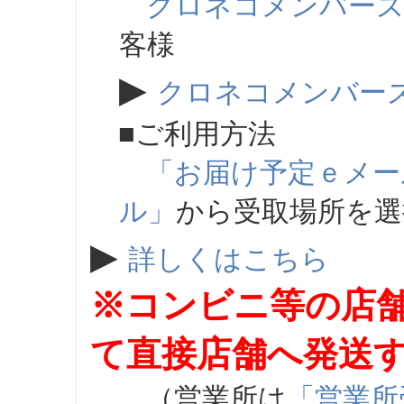
クロネコメンバー
客様
▶
クロネコメンバー
■ご利用方法
「お届け予定ｅメー
ル」
から受取場所を
▶
詳しくはこちら
※コンビニ等の店
て直接店舗へ発送
（営業所は
「営業所