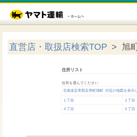
直営店・取扱店検索TOP
> 旭
住所リスト
住所を選んでください
北海道足寄郡足寄町旭町 付近の地図を表示
１丁目
２丁目
４丁目
５丁目