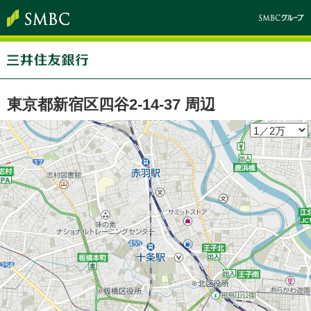
東京都新宿区四谷2-14-37 周辺