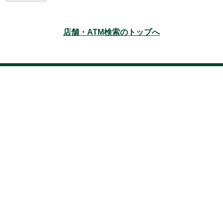
店舗・ATM検索のトップへ
本サイトのご利用にあたって
サイトマップ
アクセシビリティ
プライバ
シーポリシー
法人のお客さまの情報の共同利用について
三井住友銀行の勧
誘方針
セキュリティ
お取引時確認について
口座開設時のお願い(個人)
口座開設時のお願い(法人)
利益相反管理方針の概要
反社会的勢力に対する
基本方針
お客さま本位の業務運営に関する基本方針
外国為替業務に関する取引方針
電子決済等代行業者との連携及び協働に係る方針
Copyright © 2019 Sumitomo Mitsui Banking Corporation.All Rights Reserved.