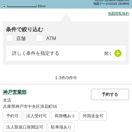
©2026 ZENRIN DataCom
地図データ©2026 ZENRIN
25km
地図閲覧規約
条件で絞り込む
店舗
ATM
詳しく条件を指定する
1-3件/3件中
神戸営業部
予約する
支店
兵庫県神戸市中央区浪花町56
予約可
法人受付可
両替機あり
外国送金可
法人新規口座開設可
駐車場あり