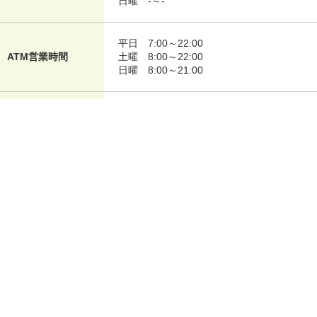
日曜
-～-
平日
7:00～22:00
ATM営業時間
土曜
8:00～22:00
日曜
8:00～21:00
平日
-～-
ローン契約機営業時
土曜
-～-
間
日曜
-～-
設備情報
平日15時以降や土日・祝日も、無人受付端
末によるデジタルでのお手続きやリモート
での相談受付等を承っております。
■無人受付時間