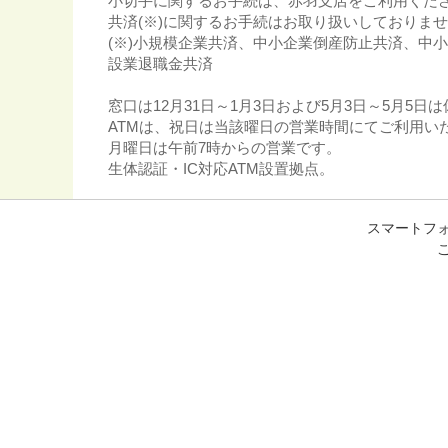
小切手に関するお手続は、赤羽支店をご利用くだ
共済(※)に関するお手続はお取り扱いしておりま
(※)小規模企業共済、中小企業倒産防止共済、中
設業退職金共済
窓口は12月31日～1月3日および5月3日～5月5日
ATMは、祝日は当該曜日の営業時間にてご利用い
月曜日は午前7時からの営業です。
生体認証・IC対応ATM設置拠点。
スマートフ