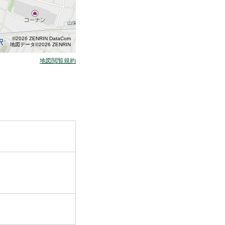
©2026 ZENRIN DataCom
地図データ©2026 ZENRIN
地図閲覧規約