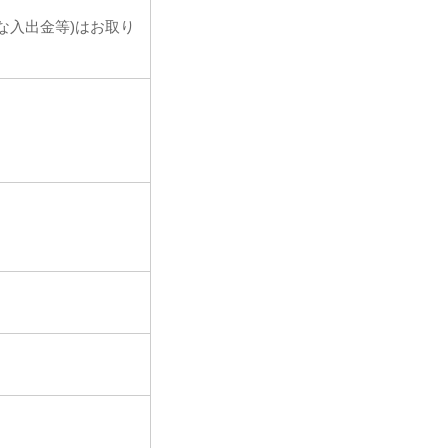
な入出金等)はお取り