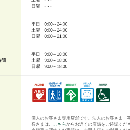
日曜
-～-
平日
0:00～24:00
土曜
0:00～24:00
日曜
0:00～21:00
平日
9:00～18:00
時間
土曜
9:00～18:00
日曜
9:00～18:00
個人のお客さま専用店舗です。法人のお客さま・
客さまは、
こちら
からお近くの店舗をご確認くだ