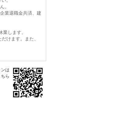
さい。
せん。
小企業退職金共済、建
は休業します。
ただけます。また、
ォンは
こちら