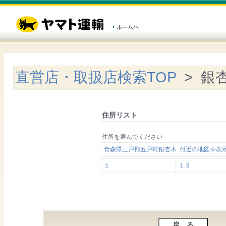
直営店・取扱店検索TOP
> 銀
住所リスト
住所を選んでください
青森県三戸郡五戸町銀杏木 付近の地図を表
１
１３