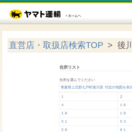
直営店・取扱店検索TOP
> 後
住所リスト
住所を選んでください
青森県上北郡七戸町後川原 付近の地図を表
１
２
４
１６
１８
１９
５１
５３
５６
６１