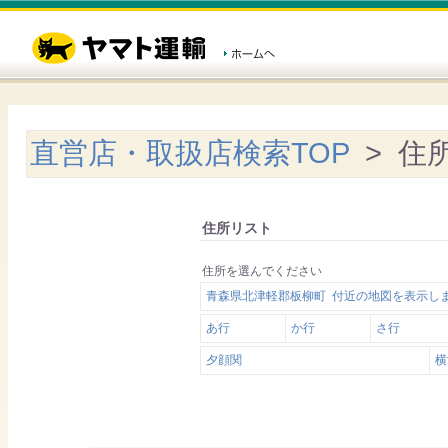
直営店・取扱店検索TOP
> 住
住所リスト
住所を選んでください
青森県北津軽郡板柳町 付近の地図を表示し
あ行
か行
さ行
夕顔関
横