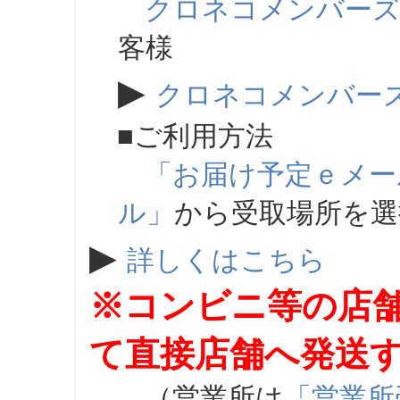
クロネコメンバー
客様
▶
クロネコメンバー
■ご利用方法
「お届け予定ｅメー
ル」
から受取場所を
▶
詳しくはこちら
※コンビニ等の店
て直接店舗へ発送
（営業所は
「営業所