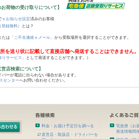
のお荷物の受け取りについて】
で
ｅお知らせ設定
済みのお客様
（登録無料）
とは？
または
「ご不在連絡ｅメール」
から受取場所を選択することができます。
所を送り状に記載して直接店舗へ発送することはできません。
取りサービス」
として発送することができます。）
直営店検索について】
バーが電話に出られない場合があります。
スセンター
へお問い合わせください。
料金・お届け予定日を調べる
宅急便（お
発送情報関
直営店・取扱店・ドライバーを