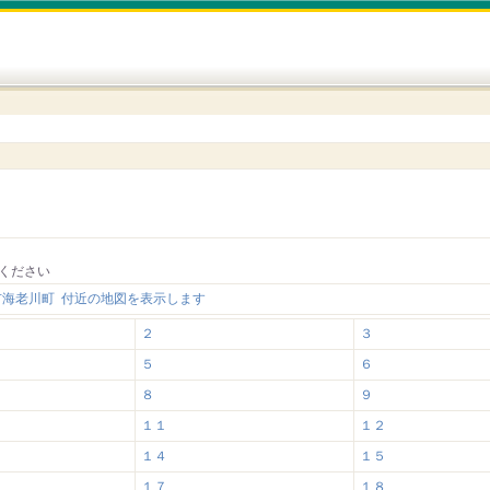
ください
市海老川町 付近の地図を表示します
２
３
５
６
８
９
１１
１２
１４
１５
１７
１８