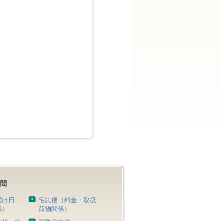
届け日・
宅急便（料金・取扱
係）
荷物関係）