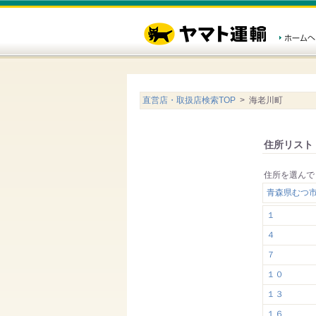
直営店・取扱店検索TOP
> 海老川町
住所リスト
住所を選んで
青森県むつ
１
４
７
１０
１３
１６