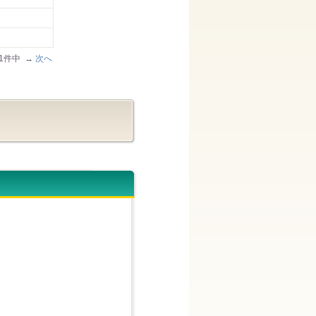
/31件中 →
次へ