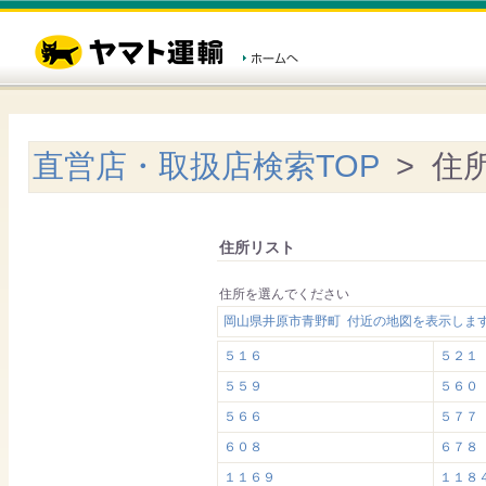
直営店・取扱店検索TOP
> 住
住所リスト
住所を選んでください
岡山県井原市青野町 付近の地図を表示しま
５１６
５２１
５５９
５６０
５６６
５７７
６０８
６７８
１１６９
１１８