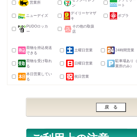
セブン-イレブ
ファミリー
営業所
ン
ート
デイリーヤマザ
ニューデイズ
ポプラ
キ
PUDOロッカ
その他の取扱
ー
店
荷物を持込発送
土曜日営業
24時間営業
できる
荷物を受け取れ
駐車場あり
日曜日営業
る
業所のみ）
本日営業してい
祝日営業
る