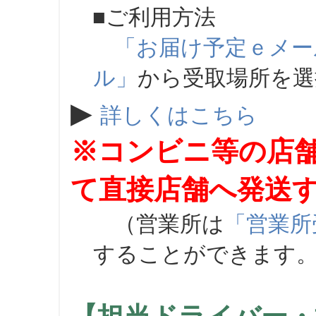
■ご利用方法
「お届け予定ｅメー
ル」
から受取場所を
▶
詳しくはこちら
※コンビニ等の店
て直接店舗へ発送
（営業所は
「営業所
することができます