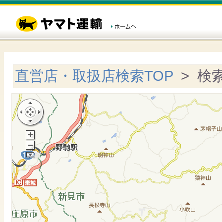
直営店・取扱店検索TOP
> 検